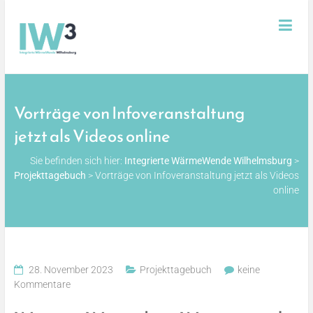
Skip
Integrierte
to
content
WärmeWende
Wilhelmsburg
Vorträge von Infoveranstaltung
jetzt als Videos online
Sie befinden sich hier:
Integrierte WärmeWende Wilhelmsburg
>
Projekttagebuch
>
Vorträge von Infoveranstaltung jetzt als Videos
online
28. November 2023
Projekttagebuch
keine
Kommentare