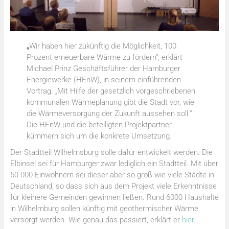
„
Wir haben hier zukünftig die Möglichkeit, 100
Prozent erneuerbare Wärme zu fördern“, erklärt
Michael Prinz Geschäftsführer der Hamburger
Energiewerke (HEnW), in seinem einführenden
Vortrag. „Mit Hilfe der gesetzlich vorgeschriebenen
kommunalen Wärmeplanung gibt die Stadt vor, wie
die Wärmeversorgung der Zukunft aussehen soll.“
Die HEnW und die beteiligten Projektpartner
kümmern sich um die konkrete Umsetzung.
Der Stadtteil Wilhelmsburg solle dafür entwickelt werden. Die
Elbinsel sei für Hamburger zwar lediglich ein Stadtteil. Mit über
50.000 Einwohnern sei dieser aber so groß wie viele Städte in
Deutschland, so dass sich aus dem Projekt viele Erkenntnisse
für kleinere Gemeinden gewinnen ließen. Rund 6000 Haushalte
in Wilhelmburg sollen künftig mit geothermischer Wärme
versorgt werden. Wie genau das passiert, erklärt er
hier
.