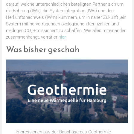
darauf, welche unterschiedlichen beteiligten Partner sich um
die Bohrung (IWu), die Systemintegration (IWs) und den
Herkunftsnachweis (IWm) kümmern, um in naher Zukunft „ein
System mit hervorragenden ökologischen Kennzahlen und
niedrigen CO
-Emissionen“ zu schaffen. Wie alles miteinander
2
zusammenhängt, verrät er
hier
.
Was bisher geschah
Impressionen aus der Bauphase des Geothermie-