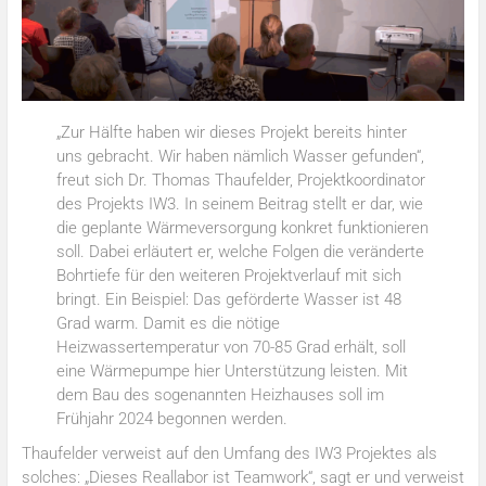
„Zur Hälfte haben wir dieses Projekt bereits hinter
uns gebracht. Wir haben nämlich Wasser gefunden“,
freut sich Dr. Thomas Thaufelder, Projektkoordinator
des Projekts IW3. In seinem Beitrag stellt er dar, wie
die geplante Wärmeversorgung konkret funktionieren
soll. Dabei erläutert er, welche Folgen die veränderte
Bohrtiefe für den weiteren Projektverlauf mit sich
bringt. Ein Beispiel: Das geförderte Wasser ist 48
Grad warm. Damit es die nötige
Heizwassertemperatur von 70-85 Grad erhält, soll
eine Wärmepumpe hier Unterstützung leisten. Mit
dem Bau des sogenannten Heizhauses soll im
Frühjahr 2024 begonnen werden.
Thaufelder verweist auf den Umfang des IW3 Projektes als
solches: „Dieses Reallabor ist Teamwork“, sagt er und verweist