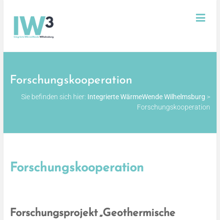
Skip
Integrierte
to
content
WärmeWende
Wilhelmsburg
Forschungskooperation
Sie befinden sich hier:
Integrierte WärmeWende Wilhelmsburg
>
Forschungskooperation
Forschungskooperation
Forschungsprojekt „Geothermische