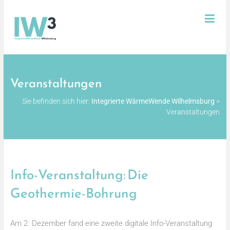
Skip
Integrierte
to
content
WärmeWende
Wilhelmsburg
Veranstaltungen
Sie befinden sich hier:
Integrierte WärmeWende Wilhelmsburg
>
Veranstaltungen
Info-Veranstaltung: Die
Geothermie-Bohrung
Am 2. Dezember fand eine zweite digitale Info-Veranstaltung