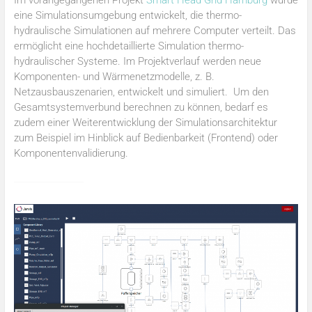
eine Simulationsumgebung entwickelt, die thermo-
hydraulische Simulationen auf mehrere Computer verteilt. Das
ermöglicht eine hochdetaillierte Simulation thermo-
hydraulischer Systeme. Im Projektverlauf werden neue
Komponenten- und Wärmenetzmodelle, z. B.
Netzausbauszenarien, entwickelt und simuliert. Um den
Gesamtsystemverbund berechnen zu können, bedarf es
zudem einer Weiterentwicklung der Simulationsarchitektur
zum Beispiel im Hinblick auf Bedienbarkeit (Frontend) oder
Komponentenvalidierung.