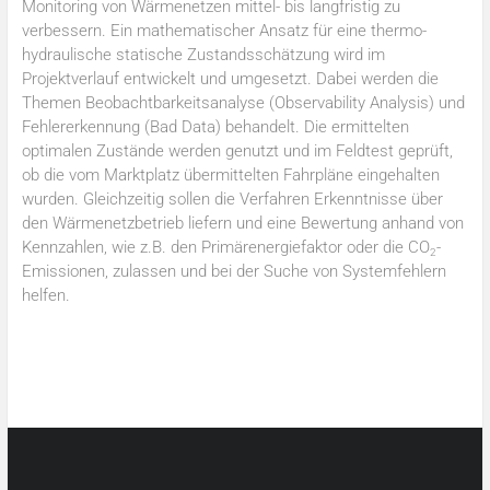
Monitoring von Wärmenetzen mittel- bis langfristig zu
verbessern. Ein mathematischer Ansatz für eine thermo-
hydraulische statische Zustandsschätzung wird im
Projektverlauf entwickelt und umgesetzt. Dabei werden die
Themen Beobachtbarkeitsanalyse (Observability Analysis) und
Fehlererkennung (Bad Data) behandelt. Die ermittelten
optimalen Zustände werden genutzt und im Feldtest geprüft,
ob die vom Marktplatz übermittelten Fahrpläne eingehalten
wurden. Gleichzeitig sollen die Verfahren Erkenntnisse über
den Wärmenetzbetrieb liefern und eine Bewertung anhand von
Kennzahlen, wie z.B. den Primärenergiefaktor oder die CO
-
2
Emissionen, zulassen und bei der Suche von Systemfehlern
helfen.