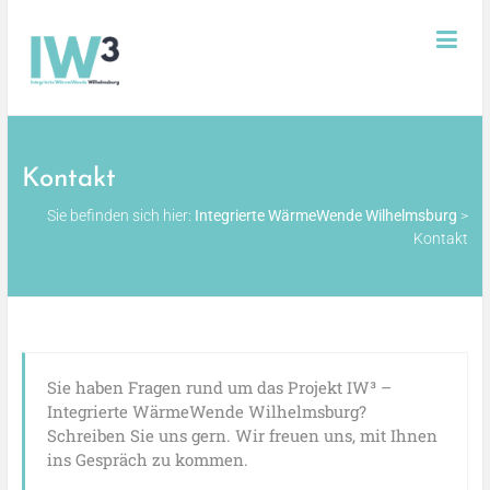
Skip
Integrierte
to
content
WärmeWende
Wilhelmsburg
Kontakt
Sie befinden sich hier:
Integrierte WärmeWende Wilhelmsburg
>
Kontakt
Sie haben Fragen rund um das Projekt IW³ –
Integrierte WärmeWende Wilhelmsburg?
Schreiben Sie uns gern. Wir freuen uns, mit Ihnen
ins Gespräch zu kommen.