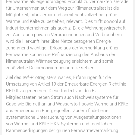
Fernwärme als eigenständiges Produkt zu vermarkten. Gerade
für Unternehmen auf dem Weg zur Klimaneutralität ist die
Möglichkeit, bilanzierbar und somit nachvollziehbar grüne
Wärme und Kälte zu beziehen, relevant. Dies trifft sowohl auf
Industrieunternehmen als auch z. B. die Wohnungswirtschaft
zu. Aber auch privaten Verbraucherinnen und Verbrauchern
wird die Herkunft ihrer über Netze bezogenen Energie
zunehmend wichtiger. Erlöse aus der Vermarktung grüner
Fernwärme können die Refinanzierung des Ausbaus der
klimaneutralen Wärmeerzeugung erleichtern und somit
zusätzliche Dekarbonisierungsanreize setzen.
3
Ziel des IW
-Pilotregisters war es, Erfahrungen für die
Umsetzung von Artikel 19 der Erneuerbare-Energien-Richtlinie
RED II zu generieren. Diese fordert von den EU-
Mitgliedstaaten neben Strom auch Nachweissysteme für
Gase wie Biomethan und Wasserstoff sowie Wärme und Kälte
aus erneuerbaren Energiequellen. Zudem findet eine
systematische Untersuchung von Ausgestaltungsoptionen
von Wärme- und Kälte-HKN-Systemen und rechtlichen
Rahmenbedingungen der grünen Fernwärmevermarktung