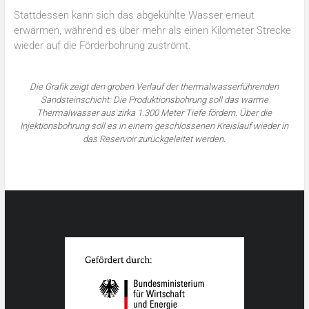
Stattdessen kann sich das abgekühlte Wasser erneut
erwärmen, während es über mehr als einen Kilometer Strecke
wieder auf die Förderbohrung zuströmt.
Die Grafik zeigt den groben Verlauf der thermalwasserführenden
Sandsteinschicht: Die Produktionsbohrung soll das warme
Thermalwasser aus zirka 1.300 Meter Tiefe fördern. Über die
Injektionsbohrung soll es in einem geschlossenen Kreislauf wieder in
das Reservoir zurückgeleitet
werden
.