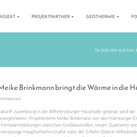
PROJEKT
PROJEKTPARTNER
GEOTHERMIE
F
Sie befinden sich hier:
Meike Brinkmann bringt die Wärme in die 
Kommentare
kunft zuverlässig in die Wilhelmsburger Haushalte gelangt, wird de
rangetrieben. Projektleiterin Meike Brinkmann von den Hamburger Ener
us Fernwärmeleitungen zwischen Großbaustellen, neuen Quartieren und
 vierspurige Hauptverkehrsstraße nahe der S-Bahn Station Wilhelmsburg