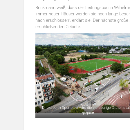
Brinkmann weiß, dass der Leitungsbau in Wilhelmsbu
immer neuer Häuser werden sie noch lange beschäf
nach erschlossen“, erklärt sie. Der nächste große
erschließenden Gebiete.
Direkt beim Sportplatz wird die vierspurige Dratelnst
gequert.