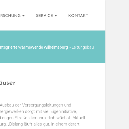
ORSCHUNG
SERVICE
KONTAKT
Integrierte WärmeWende Wilhelmsburg
>
Leitungsbau
Häuser
r Ausbau der Versorgungsleitungen und
giewerken sorgt mit viel Eigeninitiative,
 engen Straßen kontinuierlich wächst. Aktuell
. „Bislang läuft alles gut, in einem derart