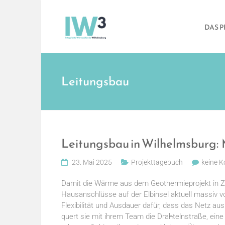
Skip
Integrierte
to
DAS 
content
WärmeWende
Wilhelmsburg
Leitungsbau
Leitungsbau in Wilhelmsburg: 
23. Mai 2025
Projekttagebuch
keine 
Damit die Wärme aus dem Geothermieprojekt in Zu
Hausanschlüsse auf der Elbinsel aktuell massiv vo
Flexibilität und Ausdauer dafür, dass das Netz a
quert sie mit ihrem Team die Dra
h
telnstraße, eine