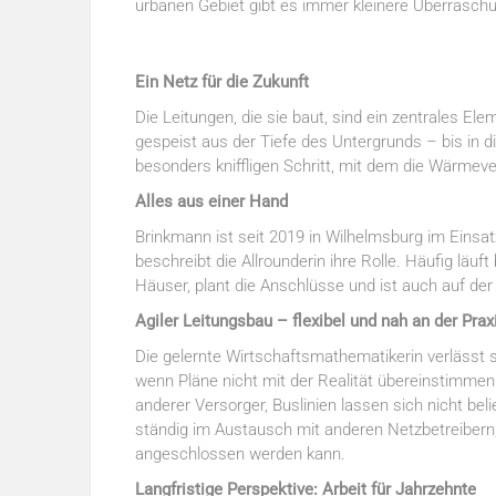
urbanen Gebiet gibt es immer kleinere Überraschu
Ein Netz für die Zukunft
Die Leitungen, die sie baut, sind ein zentrales 
gespeist aus der Tiefe des Untergrunds – bis in di
besonders kniffligen Schritt, mit dem die Wärme
Alles aus einer Hand
Brinkmann ist seit 2019 in Wilhelmsburg im Einsat
beschreibt die Allrounderin ihre Rolle. Häufig läuf
Häuser, plant die Anschlüsse und ist auch auf der
Agiler Leitungsbau – flexibel und nah an der Prax
Die gelernte Wirtschaftsmathematikerin verlässt si
wenn Pläne nicht mit der Realität übereinstimmen. 
anderer Versorger, Buslinien lassen sich nicht bel
ständig im Austausch mit anderen Netzbetreibern,
angeschlossen werden kann.
Langfristige Perspektive: Arbeit für Jahrzehnte