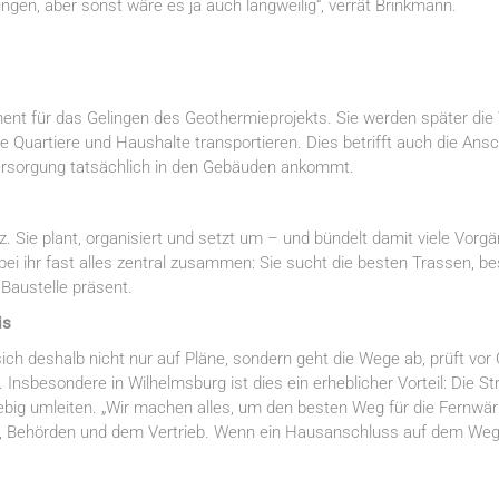
ngen, aber sonst wäre es ja auch langweilig“, verrät Brinkmann.
Element für das Gelingen des Geothermieprojekts. Sie werden später 
e Quartiere und Haushalte transportieren. Dies betrifft auch die Ansc
versorgung tatsächlich in den Gebäuden ankommt.
z. Sie plant, organisiert und setzt um – und bündelt damit viele Vor
t bei ihr fast alles zentral zusammen: Sie sucht die besten Trassen, be
 Baustelle präsent.
is
ch deshalb nicht nur auf Pläne, sondern geht die Wege ab, prüft vor O
Insbesondere in Wilhelmsburg ist dies ein erheblicher Vorteil: Die Str
iebig umleiten. „Wir machen alles, um den besten Weg für die Fernwärme
 Behörden und dem Vertrieb. Wenn ein Hausanschluss auf dem Weg lieg