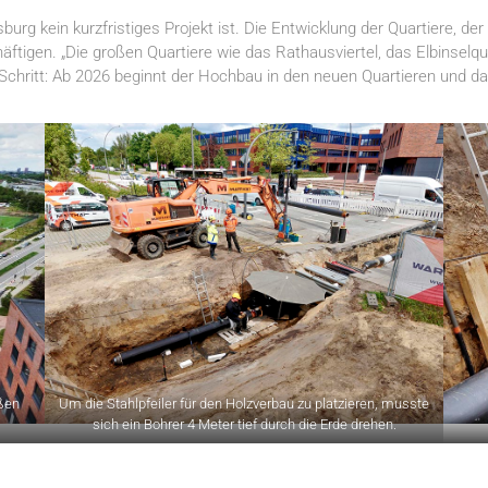
rg kein kurzfristiges Projekt ist. Die Entwicklung der Quartiere, de
tigen. „Die großen Quartiere wie das Rathausviertel, das Elbinselq
 Schritt: Ab 2026 beginnt der Hochbau in den neuen Quartieren und da
aßen
Um die Stahlpfeiler für den Holzverbau zu platzieren, musste
sich ein Bohrer 4 Meter tief durch die Erde drehen.